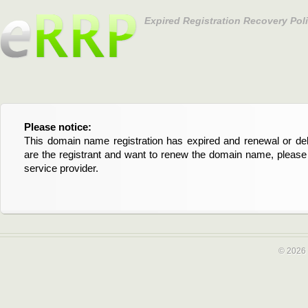
Expired Registration Recovery Pol
Please notice:
Bitte beachten Sie:
This domain name registration has expired and renewal or dele
Diese Domainregistrierung ist abgelaufen und die Verläng
are the registrant and want to renew the domain name, please 
Domain stehen an. Wenn Sie der Registrant sind und di
service provider.
verlängern möchten, kontaktieren Sie bitte Ihren Service-Provid
© 2026