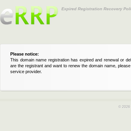
Expired Registration Recovery Pol
Please notice:
Bitte beachten Sie:
This domain name registration has expired and renewal or dele
Diese Domainregistrierung ist abgelaufen und die Verläng
are the registrant and want to renew the domain name, please 
Domain stehen an. Wenn Sie der Registrant sind und di
service provider.
verlängern möchten, kontaktieren Sie bitte Ihren Service-Provid
© 2026