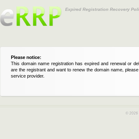
Expired Registration Recovery Pol
Please notice:
Bitte beachten Sie:
This domain name registration has expired and renewal or dele
Diese Domainregistrierung ist abgelaufen und die Verläng
are the registrant and want to renew the domain name, please 
Domain stehen an. Wenn Sie der Registrant sind und di
service provider.
verlängern möchten, kontaktieren Sie bitte Ihren Service-Provid
© 2026