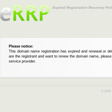
Expired Registration Recovery Pol
Please notice:
Bitte beachten Sie:
This domain name registration has expired and renewal or dele
Diese Domainregistrierung ist abgelaufen und die Verläng
are the registrant and want to renew the domain name, please 
Domain stehen an. Wenn Sie der Registrant sind und di
service provider.
verlängern möchten, kontaktieren Sie bitte Ihren Service-Provid
© 2026