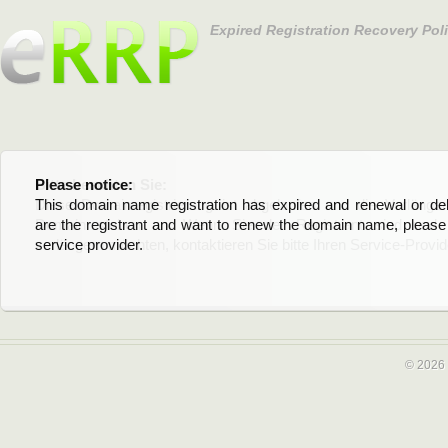
Expired Registration Recovery Pol
Please notice:
Bitte beachten Sie:
This domain name registration has expired and renewal or dele
Diese Domainregistrierung ist abgelaufen und die Verläng
are the registrant and want to renew the domain name, please 
Domain stehen an. Wenn Sie der Registrant sind und di
service provider.
verlängern möchten, kontaktieren Sie bitte Ihren Service-Provid
© 2026