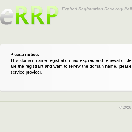
Expired Registration Recovery Pol
Please notice:
Bitte beachten Sie:
This domain name registration has expired and renewal or dele
Diese Domainregistrierung ist abgelaufen und die Verläng
are the registrant and want to renew the domain name, please 
Domain stehen an. Wenn Sie der Registrant sind und di
service provider.
verlängern möchten, kontaktieren Sie bitte Ihren Service-Provid
© 2026