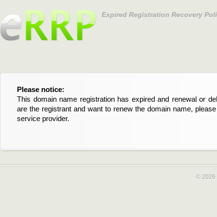
Expired Registration Recovery Pol
Please notice:
Bitte beachten Sie:
This domain name registration has expired and renewal or dele
Diese Domainregistrierung ist abgelaufen und die Verläng
are the registrant and want to renew the domain name, please 
Domain stehen an. Wenn Sie der Registrant sind und di
service provider.
verlängern möchten, kontaktieren Sie bitte Ihren Service-Provid
© 2026