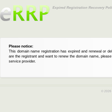
Expired Registration Recovery Pol
Please notice:
Bitte beachten Sie:
This domain name registration has expired and renewal or dele
Diese Domainregistrierung ist abgelaufen und die Verläng
are the registrant and want to renew the domain name, please 
Domain stehen an. Wenn Sie der Registrant sind und di
service provider.
verlängern möchten, kontaktieren Sie bitte Ihren Service-Provid
© 2026